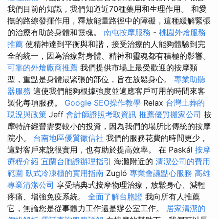
我們目前的知識，我們知道近70種藥用和生理作用。 和愛
撫的路線發揮作用，釋放能量路徑中的障礙，這種緩解緊張
的治療有助於身體和靈魂。
南屯按摩服務
-
桃園外燴服務
推薦
使精神達到平衡與和諧，接受治療的人能夠體驗到完
全的統一，因為治療對身體、精神和靈魂都有積極的影響。
可靠的外燴廠商推薦
我們提供市場上最受歡迎的按摩類
型，重點是身體最緊張的部位，旨在放鬆身心。
專業助聽
器服務
這使我們能夠根據強度並適應客戶可用的時間來客
製化每項服務。
Google SEO操作教學
Relax
台灣土葬的
現況與政策
Jeff
會計師證照考取資訊
推薦優質搬家公司
按
摩特許經營需要較小的投資，因為我們的場所比傳統的按摩
院小。
台南地區優質徵信社
我們的服務花費的時間更少，
這對客戶來說很實用，也有助於提高效率。 在 Paskál
按摩
療程介紹
宜蘭台胞證辦理指引
海灘附近的
清潔公司的費用
範圍
臥式冷凍櫃的實用指南
Zugló
專業會議點心服務
高雄
專業清潔公司
享受瑞典式按摩物理治療，放鬆身心、減輕
疼痛、增強免疫系統。
全面了解台胞證
我向所有人推薦
它，無論您是從事體力工作還是辦公室工作。
居家清潔的