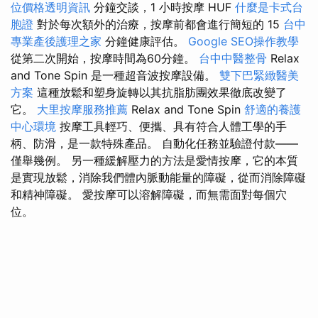
位價格透明資訊
分鐘交談，1 小時按摩 HUF
什麼是卡式台
胞證
對於每次額外的治療，按摩前都會進行簡短的 15
台中
專業產後護理之家
分鐘健康評估。
Google SEO操作教學
從第二次開始，按摩時間為60分鐘。
台中中醫整骨
Relax
and Tone Spin 是一種超音波按摩設備。
雙下巴緊緻醫美
方案
這種放鬆和塑身旋轉以其抗脂肪團效果徹底改變了
它。
大里按摩服務推薦
Relax and Tone Spin
舒適的養護
中心環境
按摩工具輕巧、便攜、具有符合人體工學的手
柄、防滑，是一款特殊產品。 自動化任務並驗證付款——
僅舉幾例。 另一種緩解壓力的方法是愛情按摩，它的本質
是實現放鬆，消除我們體內脈動能量的障礙，從而消除障礙
和精神障礙。 愛按摩可以溶解障礙，而無需面對每個穴
位。