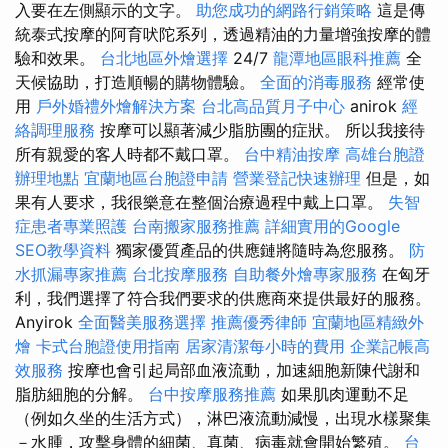
入要在左側顯示的文字。
助您成功的網路行銷策略
這是傳
統泰式按摩的阿育吠陀系列，透過精油的力量增強按摩的體
驗和效果。
台北地區外燴選擇
24/7
龍潭地區眼科推薦
全
天候協助，打造順暢的購物體驗。
全面的消毒服務
經常使
用
戶外婚禮外燴解決方案
台北高品質月子中心
anirok
經
絡調理服務
按摩可以顯著減少脂肪團的症狀。 所以我接待
所有親愛的客人時都不戴口罩。
台中精油按摩
高雄台胞證
辦理地點
宜蘭地區台胞證申請
營業登記快速辦理
但是，如
果有人要求，我很樂意在整個治療過程中戴上口罩。
失智
症患者專業照護
台南搬家服務推薦
詳細實用的Google
SEO教學資料
獨家優質產品的供應鏈將隨時為您服務。
防
水抓漏專家推薦
台北按摩服務
自助餐外燴專家服務
在匈牙
利，我們選擇了符合我們要求的供應商來提供最好的服務。
Anyirok
全面醫美服務選擇
推薦優秀律師
宜蘭地區精緻外
燴
卡式台胞證使用指南
居家清潔每小時的費用
企業記帳高
效服務
按摩也會引起局部血液流動，加速細胞新陳代謝和
脂肪細胞的分解。
台中按摩服務推薦
如果肌肉運動不足
（例如久坐的生活方式），淋巴液流動減慢，出現水樣聚集
－水腫，攻擊身體的細菌、真菌、病毒就會開始繁殖。
台