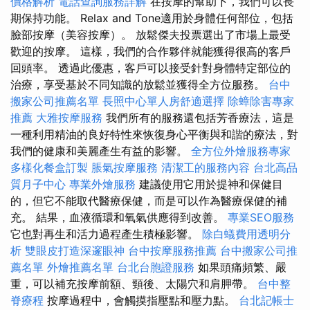
價格解析
電話查詢服務詳解
在按摩的幫助下，我們可以長
期保持功能。 Relax and Tone適用於身體任何部位，包括
臉部按摩（美容按摩）。 放鬆傑夫投票選出了市場上最受
歡迎的按摩。 這樣，我們的合作夥伴就能獲得很高的客戶
回頭率。 透過此優惠，客戶可以接受針對身體特定部位的
治療，享受基於不同知識的放鬆並獲得全方位服務。
台中
搬家公司推薦名單
長照中心單人房舒適選擇
除蟑除害專家
推薦
大雅按摩服務
我們所有的服務還包括芳香療法，這是
一種利用精油的良好特性來恢復身心平衡與和諧的療法，對
我們的健康和美麗產生有益的影響。
全方位外燴服務專家
多樣化餐盒訂製
脹氣按摩服務
清潔工的服務內容
台北高品
質月子中心
專業外燴服務
建議使用它用於提神和保健目
的，但它不能取代醫療保健，而是可以作為醫療保健的補
充。 結果，血液循環和氧氣供應得到改善。
專業SEO服務
它也對再生和活力過程產生積極影響。
除白蟻費用透明分
析
雙眼皮打造深邃眼神
台中按摩服務推薦
台中搬家公司推
薦名單
外燴推薦名單
台北台胞證服務
如果頭痛頻繁、嚴
重，可以補充按摩前額、頸後、太陽穴和肩胛帶。
台中整
脊療程
按摩過程中，會觸摸指壓點和壓力點。
台北記帳士