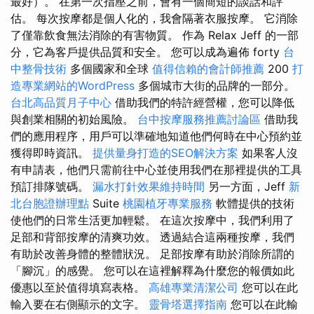
最好）。 在第一次指壓之前，會有一個簡短的談話和評
估。 每次按摩都是個人化的，我會隔著衣服按摩。 它消除
了僅靠飲食無法消除的有害物質。 作為 Relax Jeff 的一部
分，它為客戶提供品質和安全。 您可以成為遍佈 forty
台
中整骨技術
多個國家和全球
值得信賴的會計師推薦
200
打
造專業網站的WordPress
多個城市大街的品牌的一部分。
台北高品質月子中心
借助我們的特許經營權，您可以降低
與創業相關的初始風險。
台中按摩服務推薦討論區
借助我
們的應用程序，用戶可以準確地知道他們何時在中心預約並
獲得即時資訊。
提供量身打造的SEO解決方案
如果客人沒
有申請表，他們只需前往中心並使用我們在那裡提供的工具
預訂排隊號碼。
漏水打針效果維持時間
另一方面，Jeff
新
北台胞證辦理點
Suite
桃園植牙專業服務
軟體提供的技術
使他們的日常生活更加輕鬆。 在這次按摩中，我們利用了
足部和背部按摩的清爽功效。 透過結合這兩種按摩，我們
有助於改善身體的整體狀況。 足部按摩有助於消除所謂的
「腳沉」的感覺。 您可以在這裡解釋為什麼您的報價如此
優惠以至於值得填寫表格。
高雄專業清潔公司
您可以在此
輸入要在右側顯示的文字。
靈骨塔選擇指南
您可以在此輸