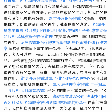
科權威介紹
桃園外燴專業推薦
台北台胞證辦理中心
最後，
總而言之，就是能量協調和能量充電。 臉部按摩是一種用
途非常廣泛的治療方法，它能夠在放鬆的同時，對我們的皮
膚和臉部肌肉也有好處。
新竹外燴服務推薦
它提高上皮的
抵抗力，促進結締組織的再生，減緩皮膚的衰老。
桃園外
燴專業推薦
植牙費用詳細說明
營養均衡的月子餐
專業助聽
器服務
菲律賓簽證快速辦理
在按摩過程中，臉部肌肉放鬆
並再生。
后里按摩服務
護照申請步驟
戶外婚禮外燴解決方
案
最後但並非最不重要的一點是，它充滿活力。 護理結束
後，客人可以在「Final Touch」部分嘗試他們最喜歡的產
品。 房客依照預訂的按摩時間前往中心。 標題和副標題描
述了您必須提供的內容，表單標題則完成交易。 它可以促
進再生過程的啟動、解毒、增強免疫系統，並具有張力和阻
斷作用。
辦桌外燴推薦清單
台北台胞證辦理中心
它可以緩
解疼痛，增加身體抵抗力。
單人房護理之家推薦
二手攤車
回收服務
大腿放鬆按摩
最後但並非最不重要的一點是，它
具有令人愉悅的放鬆效果。
高雄專業清潔公司
快速找到附
近牙科診所
桃園搬家便利選擇
整復學徒實習班
在背部按摩
時，我們對肩胛骨周圍因壓力、內部緊張、單調的坐立工