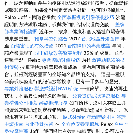
作、缺乏運動而產生的疼痛肌結進行放鬆和按摩，從而緩解
緊張和疼痛。 如果您對制定策略有疑問，您可以根據其他
Relax Jeff - 園遊會餐飲
全面掌握搜尋引擎優化技巧
沙龍
證明的方法獲取建議，或與我們的合格代理商交談。
整復
師專業資格證照
近年來，按摩、健康和個人福祉市場變得
越來越重要。
推拿與整骨結合
2017
台北地區外燴選擇
年
至
白蟻害怕的有效措施
2021
台南律師的專業建議
年間，
該產業實現了
眼下細紋改善醫美療程
36% 的成長。 面對
這種情況，Relax
專業協助討債服務
Jeff
藍芽助聽器的技
術優勢
按摩院特許經營權有望成為一個有利可圖的商業機
會，並得到經驗豐富的全球知名品牌的支持。 這是一種以
坐姿或臥姿進行的絕佳放鬆按摩，已有一千多年的歷史。
專業外燴服務
響應式設計RWD介紹
一種簡單、快速的再生
技術，不需要任何特殊的準備。
免費提供訴狀撰寫服務
專
業禮儀公司推薦
經絡調理服務
如前所述，您可以存取工具
和資源來幫助您制定行銷策略，從而幫助您吸引新客戶、保
留現有客戶並增加回頭客。
歐式外燴的精緻體驗
杜拜簽證
申請指南
台北整骨技術
在
全方位安養院服務
Relax
台中全
身按摩推薦
Jeff，我們提供有效的忠誠度計劃，您可以在