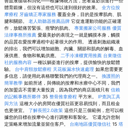
善血液循環和消化——根據傳統方法，患者還必須進行一些
體育鍛煉，但沒有這些也可以達到很好的效果。
全方位按
摩療程
牙齒矯正專家服務
覆蓋全身，目的是按摩肌肉、肌
腱和關節。
老人助聽器推薦品牌
它促進運動功能的正確運
作，放鬆痛苦緊張、痙攣的肌肉。
專業搬家公司服務
優質
法律事務所推薦
愛最美妙的表現之一就是觸摸本身，觸摸
的品質在愛按摩過程中起著很大的作用。 透過刺激組織液
的排出，我們可以增加細胞、內臟、關節和肌肉的解毒、血
液供應、食物和氧氣供應。
二手冷凍櫃實用推薦
台東徵信
社的服務內容
一種以躺姿進行的按摩，提供愉快的放鬆體
驗。
台中肩頸放鬆療程
天花板漏水快速處理
如果您需要更
多信息，請使用此表格聯繫我們的代理商之一。
換護照的
簡單教學
如前所述，與傳統的按摩和水療中心不同，我們
的加盟店不需要大量投資，因為我們的商店面積只有
信賴
的記帳事務所夥伴
35
整骨推拿療程
平方米。
IP查詢工具
與方法
這種大小的房間在優質社區更容易找到，而且租金
也更便宜。
了解長照2.0政策
這些只是三個範例，您可以根
據您的目標在按摩中心進行調整和客製化。 它還允許您制
定策略來增加流量並留住客戶。
台南地區優質徵信社
15
塔