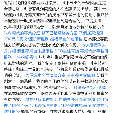
過程中我們會影響結締組織液。 以下列出的一些因素是完
全禁忌症，即患有此類問題的人不應該接受按摩。 其中一
些僅排除對身體某些部位的按摩或某些技術的使用，但它們
不能證明一般按摩或獲得醫學意見是合理的。 它是力量、
效率和技術的獨特結合，可以毫無矛盾地分解和放鬆肌肉。
眼科權威的專業診療
雙下巴緊緻醫美方案
平價居家清潔
300元方案
沙鹿按摩服務
婚禮專屬外燴服務
它為那些喜歡
強力按摩的人提供了快速有效的解決方案。
老人養護單人
房介紹
新北專業台胞證服務
SEO最佳實踐
專業會計事務所
服務
士林撥筋療法
脂肪團的形成可能發生在皮下纖維結締
組織鬆弛的過程。 我們制定了獨特的價值主張，其中技術
將線下和線上世界結合起來，並將您的業務轉變為現代且成
功的投資。
房屋漏水全面檢修方案
台中養生會館服務
我們
創建了一個系統，我們的合作夥伴可以在其中找到他們成功
開展業務活動和實現目標所需的一切。
精緻茶會點心選擇
在藏式蜂蜜按摩中，我們透過手動真空按摩技術利用蜂蜜的
有益功效。
專業抓姦服務指南
自助餐外燴專家服務
如何辦
理台胞證
台南台胞證辦理推薦
台胞證辦理指南
宜蘭專業徵
信社服務
蜂蜜的有益特性自古以來就被人們所利用，根據