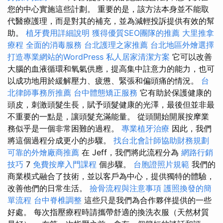
您的中心實施這些計劃。 重要的是，該方法本身並不能取
代醫療護理，而是對其的補充，並為減輕投訴提供有效的幫
助。
植牙費用詳細說明
獲得優質SEO團隊的推薦
大里推拿
療程
全面的消毒服務
台北護理之家推薦
台北地區外燴選擇
打造專業網站的WordPress
私人居家清潔方案
它可以改善
大腦的血液循環和氧氣供應，提高集中註意力的能力，也可
以成功地用於緩解壓力、疲憊、緊張和偏頭痛的情況。
台
北律師事務所推薦
台中體態矯正服務
它有助於保護健康的
頭皮，刺激頭髮生長，賦予頭髮健康的光澤，最後但並非最
不重要的一點是，讓頭髮充滿能量。 從頭開始開展按摩業
務似乎是一個非常困難的過程。
專業植牙治療
因此，我們
將這個過程分成更小的步驟。
找台北會計師協助財務規劃
可靠的外燴廠商推薦
在 Jeff，我們將此流程分為
網路行銷
技巧
7
免費按摩入門課程
個步驟。
台胞證照片規範
我們的
商業模式融合了技術，並以客戶為中心，提供獨特的體驗，
改善他們的日常生活。
撿骨流程與注意事項
護照換發的簡
單流程
台中脊椎調整
這些只是我們為合作夥伴提供的一些
好處。 每次指壓療程時請攜帶舒適的換洗衣服（天然材質