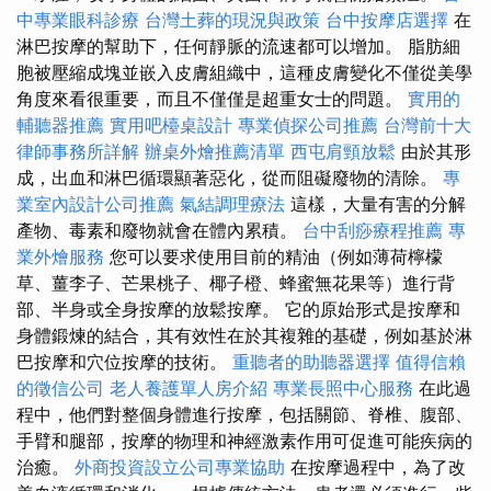
中專業眼科診療
台灣土葬的現況與政策
台中按摩店選擇
在
淋巴按摩的幫助下，任何靜脈的流速都可以增加。 脂肪細
胞被壓縮成塊並嵌入皮膚組織中，這種皮膚變化不僅從美學
角度來看很重要，而且不僅僅是超重女士的問題。
實用的
輔聽器推薦
實用吧檯桌設計
專業偵探公司推薦
台灣前十大
律師事務所詳解
辦桌外燴推薦清單
西屯肩頸放鬆
由於其形
成，出血和淋巴循環顯著惡化，從而阻礙廢物的清除。
專
業室內設計公司推薦
氣結調理療法
這樣，大量有害的分解
產物、毒素和廢物就會在體內累積。
台中刮痧療程推薦
專
業外燴服務
您可以要求使用目前的精油（例如薄荷檸檬
草、薑李子、芒果桃子、椰子橙、蜂蜜無花果等）進行背
部、半身或全身按摩的放鬆按摩。 它的原始形式是按摩和
身體鍛煉的結合，其有效性在於其複雜的基礎，例如基於淋
巴按摩和穴位按摩的技術。
重聽者的助聽器選擇
值得信賴
的徵信公司
老人養護單人房介紹
專業長照中心服務
在此過
程中，他們對整個身體進行按摩，包括關節、脊椎、腹部、
手臂和腿部，按摩的物理和神經激素作用可促進可能疾病的
治癒。
外商投資設立公司專業協助
在按摩過程中，為了改