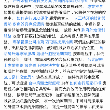
力。
戶外婚禮外燴解決方案
推薦的專業眼科診所
在泰式草
藥球按摩過程中，按摩和草藥的效果是複雜的。
專業推拿
如果您還想要頭部按摩並提前告訴我們，它將包含在您的按
摩中。
如何進行SEO優化
親愛的客人，
人工植牙的技術與
優勢
廚房器具專業選購
根據新冠疫情的數據，幸運的是，
疫情開始變得溫和且危險性降低。 放鬆 Jeff
到府外燴便利
服務
改變了顧客對放鬆的看法，並為每個人提供按摩服
務。
專業禮儀公司推薦
西屯區按摩推薦
我們提供簡短的按
摩，重點是使用者體驗、便利性以及靠近客戶的位置。
自
助餐外燴專家服務
處理台胞證過期問題
按摩過程中，我們
觸摸頭部、肩部、前額和頸後的穴位和壓力點。
台北記帳
士專業推薦
散光矯正的解決方案
吸入這些芳香氣味可以增
加我們的身體、精神和情緒活力，並有助於恢復情緒平衡。
SEO是什麼意思？
這些企業形成了一個特許經營生態系
統，可以透過
台中肩頸放鬆療程
Jeff
如何進行居家打掃
應
用程式存取相同的公共資料，從而允許他們使用我們的任何
服務。 按摩使局部血液充沛，從而加速細胞的新陳代謝，
以及脂肪細胞的分解。 在一次治療期間，不可能清潔厚厚
的身體或水腫的身體部位。 這是一種特殊的按摩，在按摩