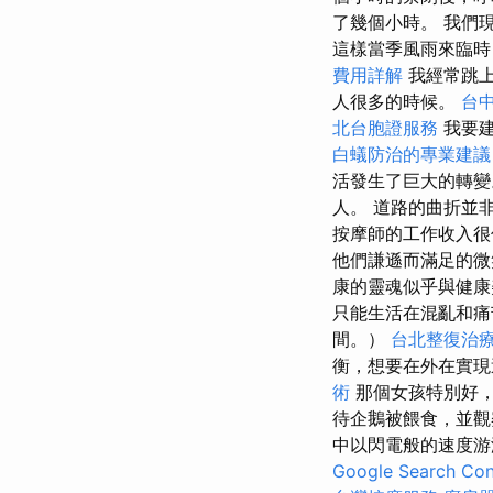
了幾個小時。 我們
這樣當季風雨來臨
費用詳解
我經常跳上
人很多的時候。
台
北台胞證服務
我要
白蟻防治的專業建議
活發生了巨大的轉變
人。 道路的曲折並
按摩師的工作收入很
他們謙遜而滿足的微
康的靈魂似乎與健康
只能生活在混亂和
間。）
台北整復治
衡，想要在外在實現
術
那個女孩特別好
待企鵝被餵食，並
中以閃電般的速度
Google Search C