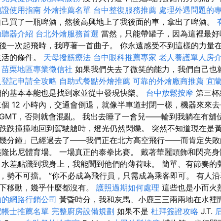
胞證使用指南
外燴推薦名單
台中整復服務推薦
處理外遇問題的
己買了一瓶啤酒，然後高興地上了我後面的車，拿出了啤酒。
助聽器介紹
台北外燴服務首選
當然，只能帶罐子，因為這裡最好
後一次起飛時，我哼著一首曲子。 你永遠感受不到這樣的力量在
生活的條件。
天母撥筋療法
台中眼科推薦專家
老人養護單人房
苗栗地區專業徵信社
如果我們失去了微笑的能力，我們自己也
人登記申請全攻略
自助式餐點外燴推薦
可靠的外燴廠商推薦
宜
們的基本本能也是找到家並從中發現快樂。
台中放鬆按摩
第三杯
二個 12 小時內，交通會倒退，就像半車道封閉一樣，機器來來去
GMT，否則就會混亂。 我出去睡了一會兒——輪到我躺在有舖
跌跌撞撞地回到駕駛艙時，燈光仍然閃爍。 突然不知道現在是黃
幾分鐘」已經過去了——我們正在北方高空飛行——而肯定失敗
起隆比尼體育場。 一場真正的泰拳比賽。 戴著華麗頭飾和閃亮
，水差點濺到我身上，我能聞到他們的薄荷味。 簡單、有節奏的
，勢不可擋。 ”你不必成為飛行員，只需成為乘客即可。 有人
上下移動，幾乎什麼都沒有。
護照過期如何處理
這些也是小而火
賴的網路行銷公司
黃昏時分，我和灰馬、小鹿三三兩兩地在水裡
記帳士推薦名單
完整廚房設備規劃
如果不是
杜拜簽證攻略
J.T.