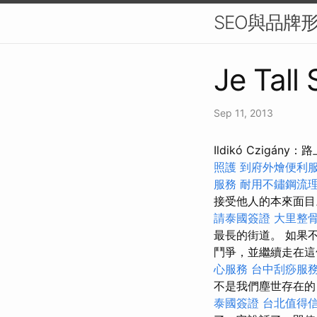
SEO與品牌
Je Tall
Sep 11, 2013
Ildikó Czigány
照護
到府外燴便利
服務
耐用不鏽鋼流
接受他人的本來面
請泰國簽證
大里整
最長的街道。 如果
鬥爭，並繼續走在
心服務
台中刮痧服
不是我們塵世存在的
泰國簽證
台北值得