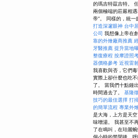
的瑪吉特茲吉特。 
兩個極端的莊嚴相遇
帝”。 同樣的，統一
打造深邃眼神
台中
公司
我想像上帝在
靠的外燴廠商推薦
牙醫推薦
提升當地曝光
整復療程
按摩證照
器價格參考
近視雷
我喜歡與否，它們
實際上卻什麼也吃不飽
了。 當我們十點鐘
時間過去了。
基隆
技巧的最佳選擇
打
的簡單流程
專業外
是大海，上方是天空
味噌湯。 我甚至不
了在鳴叫，在珀麗蜿
個小時的禁閉後，呼