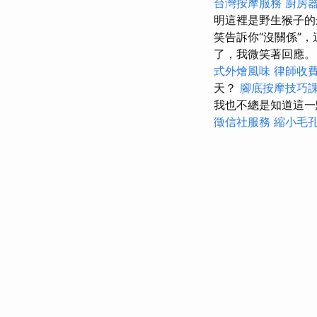
台灣按摩服務
廚房
明這裡是野生猴子的
笑告訴你“沒關係”
了，我微笑著回應。
式外燴風味
律師收
天？
腳底按摩技巧
我也不總是知道這一點
徵信社服務
縮小毛