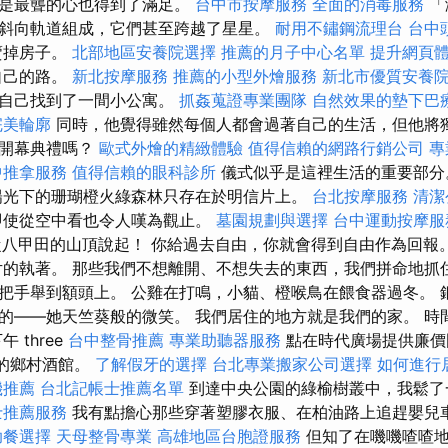
使是最聾的心也得到了滿足。
台中市按摩服務
全面的消毒服務
「
斜向軌道組成，它們甚至跨越了星星。
耐用不鏽鋼流理台
台中
賣掉房子。
北部地區安養院選擇
推薦的月子中心名單
提升網頁體驗
自己的路。
新北按摩服務
推薦的小型外燴服務
新北市優質安養
為自己找到了一間小公寓。
抓姦蒐證專業團隊
自然效果的墊下巴
完美輪廓
同時，他覺得雖然每個人都會過著自己的生活，但他將獨
的開幕典禮嗎？
歐式外燴的精緻體驗
值得信賴的網路行銷公司
專
中推拿服務
值得信賴的眼科診所
儀式似乎是這裡生活的重要部
陽光下的珊瑚橙火綠森林只存在於明信片上。
台北按摩服務
清潔
使從空中看也令人嘆為觀止。
墓園規劃與選擇
台中運動按摩
..我想從八甲田的山頂說起！ 你給過去自由，你就會得到自由作為回
片的執著。 那些我們不想離開、不想失去的東西，我們拼命地抓
把手舉到額頭上。 公雞在打鳴，小貓、橙喉鳥在餵食器過冬。 
的——她天竺葵般的微笑。 我們居住的地方就是我們的家。 時
 three
台中整骨推薦
專業助聽器服務
點在時代廣場提供廉價
”的鄉村酒館。
了解假牙的選擇
台北專業搬家公司選擇
如何進行
機推薦
台北記帳士推薦名單
到達中央公園的綠榆樹叢中，我鬆了
士推薦服務
我有點擔心那些穿著塑膠衣服、在柏油路上追趕嬰兒
助餐選擇
天母整骨專業
高雄地區台胞證服務
但知了在嘰嘰喳喳地