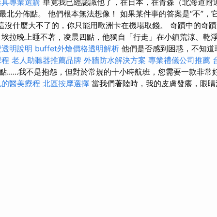
器具專業選購
畢竟我已經認識他了，在日本，在青森（北海道附
最北分佈點。 他們根本無法想像！ 如果某件事的答案是“不”，
，這沒什麼大不了的，你只能用歐洲卡在機場取錢。 奇蹟中的奇
 埃拉晚上睡不著，凌晨四點，他獨自「行走」在小鎮荒涼、乾
費透明說明
buffet外燴價格透明解析
他們是否感到困惑，不知道
課程
老人助聽器推薦品牌
外牆防水解決方案
專業禮儀公司推薦
......我不是抱怨，但對於常規的十小時航班，您需要一款非
孔的醫美療程
北區按摩選擇
當我們著陸時，我的皮膚發癢，眼睛