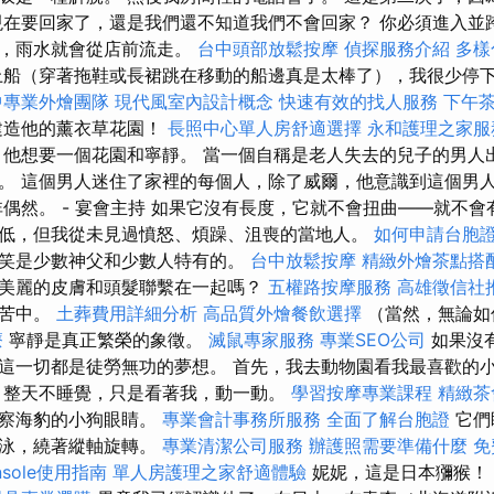
現在要回家了，還是我們還不知道我們不會回家？ 你必須進入並
時，雨水就會從店前流走。
台中頭部放鬆按摩
偵探服務介紹
多樣
船（穿著拖鞋或長裙跳在移動的船邊真是太棒了），我很少停
中專業外燴團隊
現代風室內設計概念
快速有效的找人服務
下午
建造他的薰衣草花園！
長照中心單人房舒適選擇
永和護理之家服
他想要一個花園和寧靜。 當一個自稱是老人失去的兒子的男人
。 這個男人迷住了家裡的每個人，除了威爾，他意識到這個男
非偶然。 - 宴會主持 如果它沒有長度，它就不會扭曲——就不會
低，但我從未見過憤怒、煩躁、沮喪的當地人。
如何申請台胞
笑是少數神父和少數人特有的。
台中放鬆按摩
精緻外燴茶點搭
美麗的皮膚和頭髮聯繫在一起嗎？
五權路按摩服務
高雄徵信社
痛苦中。
土葬費用詳細分析
高品質外燴餐飲選擇
（當然，無論如
療
寧靜是真正繁榮的象徵。
滅鼠專家服務
專業SEO公司
如果沒
這一切都是徒勞無功的夢想。 首先，我去動物園看我最喜歡的
，整天不睡覺，只是看著我，動一動。
學習按摩專業課程
精緻茶
觀察海豹的小狗眼睛。
專業會計事務所服務
全面了解台胞證
它們
游泳，繞著縱軸旋轉。
專業清潔公司服務
辦護照需要準備什麼
免
onsole使用指南
單人房護理之家舒適體驗
妮妮，這是日本獼猴！