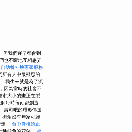
但我們遲早都會到
們也不斷地互相愚弄
自助餐外燴專家服務
們所有人中最殘忍的
，我生來就是為了流
，因為當時的社會不
城市大小的畫正在製
天師每時每刻都創造
。 壽司吧的環形傳送
 街角沒有無家可歸
行走。
台中脊椎矯正
千種顏色的花朵。
專