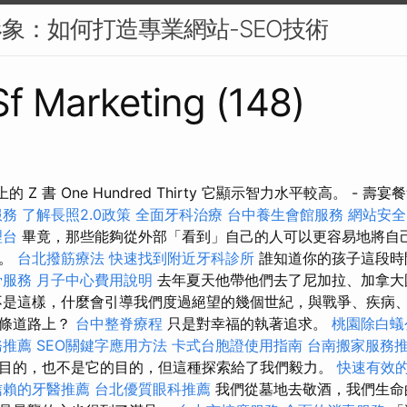
形象：如何打造專業網站-SEO技術
 Sf Marketing (148)
：路上的 Z 書 One Hundred Thirty 它顯示智力水平較高。 - 壽宴
服務
了解長照2.0政策
全面牙科治療
台中養生會館服務
網站安全
理台
畢竟，那些能夠從外部「看到」自己的人可以更容易地將自
目。
台北撥筋療法
快速找到附近牙科診所
誰知道你的孩子這段時
骨服務
月子中心費用說明
去年夏天他帶他們去了尼加拉、加拿大
不是這樣，什麼會引導我們度過絕望的幾個世紀，與戰爭、疾病
這條道路上？
台中整脊療程
只是對幸福的執著追求。
桃園除白蟻
務推薦
SEO關鍵字應用方法
卡式台胞證使用指南
台南搬家服務
目的，也不是它的目的，但這種探索給了我們毅力。
快速有效
信賴的牙醫推薦
台北優質眼科推薦
我們從墓地去敬酒，我們生命