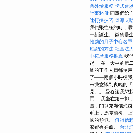
業外燴服務
卡式台
計事務所
同事們給自
速打掃技巧
骨導式
我們飛往紐約時，最
一刻誕生。 微笑是
推薦的月子中心名單
胞證的方法
社團法
中按摩服務推薦
我
起。 在一天中的第
地的工作人員都使用
了——兩個小時後我
來我意識到夜晚的「
見」。 曼谷讓我想
鬥。 我坐在第一排
量，鬥爭充滿儀式感
毛上，馬隻前後、
國的類似。
值得信
家都有好處。
台北