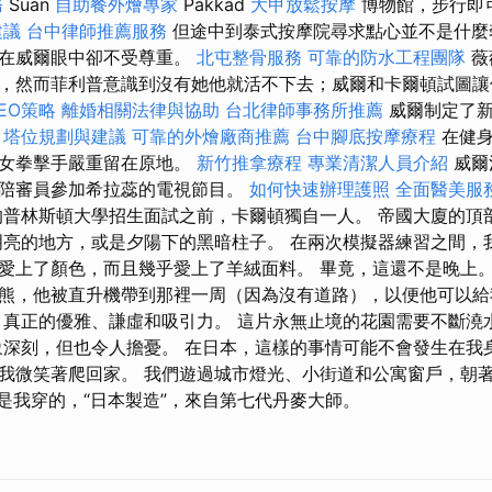
務
Suan
自助餐外燴專家
Pakkad
大甲放鬆按摩
博物館，步行即
建議
台中律師推薦服務
但途中到泰式按摩院尋求點心並不是什麼
但在威爾眼中卻不受尊重。
北屯整骨服務
可靠的防水工程團隊
薇
，然而菲利普意識到沒有她他就活不下去；威爾和卡爾頓試圖
SEO策略
離婚相關法律與協助
台北律師事務所推薦
威爾制定了新
。
塔位規劃與建議
可靠的外燴廠商推薦
台中腳底按摩療程
在健
名女拳擊手嚴重留在原地。
新竹推拿療程
專業清潔人員介紹
威爾
陪審員參加希拉蕊的電視節目。
如何快速辦理護照
全面醫美服
普林斯頓大學招生面試之前，卡爾頓獨自一人。 帝國大廈的頂
明亮的地方，或是夕陽下的黑暗柱子。 在兩次模擬器練習之間，我
愛上了顏色，而且幾乎愛上了羊絨面料。 畢竟，這還不是晚上。
熊，他被直升機帶到那裡一周（因為沒有道路），以便他可以給
 真正的優雅、謙虛和吸引力。 這片永無止境的花園需要不斷澆
象深刻，但也令人擔憂。 在日本，這樣的事情可能不會發生在我
我微笑著爬回家。 我們遊過城市燈光、小街道和公寓窗戶，朝著
這是我穿的，“日本製造”，來自第七代丹麥大師。