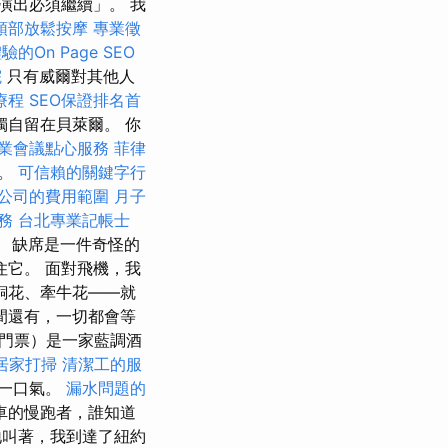
演出必須繼續」。 我
頭部放鬆按摩
專業徵
的On Page SEO
院
只有威爾對其他人
療程
SEO保證排名首
自留在貝萊爾。 你
業會議點心服務
菲律
分。
可信賴的關鍵字行
公司的費用範圍
月子
服務
台北專業記帳士
報。 缺席是一件奇怪的
住它。 面對飛機，我
銅花、牽牛花——就
間還有，一切都會等
門票）是一家藍調酒
居家打掃
清潔工的服
一口氣。
漏水問題的
車的慢跑者，誰知道
叫著，我到達了紐約