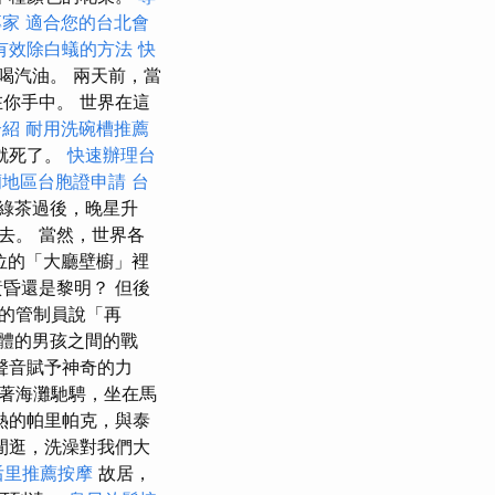
專家
適合您的台北會
有效除白蟻的方法
快
喝汽油。 兩天前，當
你手中。 世界在這
介紹
耐用洗碗槽推薦
就死了。
快速辦理台
蘭地區台胞證申請
台
綠茶過後，晚星升
去。 當然，世界各
位的「大廳壁櫥」裡
昏還是黎明？ 但後
的管制員說「再
身體的男孩之間的戰
聲音賦予神奇的力
沿著海灘馳騁，坐在馬
熱的帕里帕克，與泰
閒逛，洗澡對我們大
后里推薦按摩
故居，