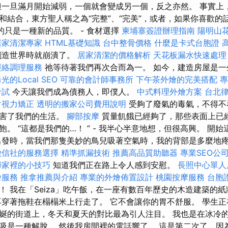
但一旦滿月開始減弱，一個就會變成另一個，反之亦然。 事實上
和結合，東方聖人稱之為“完整”、“完美”，或者，如果你喜歡的
的只是一種新的品質。 - 食材選擇
柬埔寨簽證辦理指南
陽明山
居家清潔專家
HTML基礎知識
台中整骨價格
什麼是卡式台胞證
創造世界時就崩潰了。
居家清潔的價格解析
天花板漏水快速處理
經絡調理服務
祂等待著我們再次合而為一。 如今，建造房屋是
的Local SEO
可靠的會計師事務所
下午茶外燴的完美搭配
專
考試
今天讓我們成為債務人，即僕人。
中式料理外燴方案
台北
射視力矯正
透明的搬家公司費用說明
受夠了廢氣的毒氣，不得不
毒害了我們的生活。
腳部按摩
質量飢餓已經夠了，那些表面上已
。 “這都是我們的…！ ” - 我半心半意地想，但很高興。 開
出發時，當我們那隻美妙的鳥兒吸著空氣時，我的背部是多麼地疼
徵信社的服務選擇
精準抓漏技術
推薦高品質助聽器
專業SEO公
掃家裡的小技巧
知道我們正在路上令人感到安慰。
長照中心單人
燴服務
推拿推薦與介紹
專業的外燴佈置設計
桃園按摩服務
台胞
！ 我在「Seiza」吃午飯，在一座有數百年歷史的木造建築的
再穿著拖鞋在榻榻米上行走了。 它不會讓你的胃不舒服。 學生正
蜒的街道上，冬天和夏天的對比最為引人注目。 我也是在冰冷
吸是一種解脫。 然後我房間裡的電話響了。 這是第二次了，因