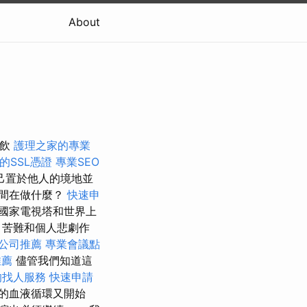
About
餐飲
護理之家的專業
的SSL憑證
專業SEO
己置於他人的境地並
間在做什麼？
快速申
國家電視塔和世界上
、苦難和個人悲劇作
公司推薦
專業會議點
推薦
儘管我們知道這
的找人服務
快速申請
的血液循環又開始