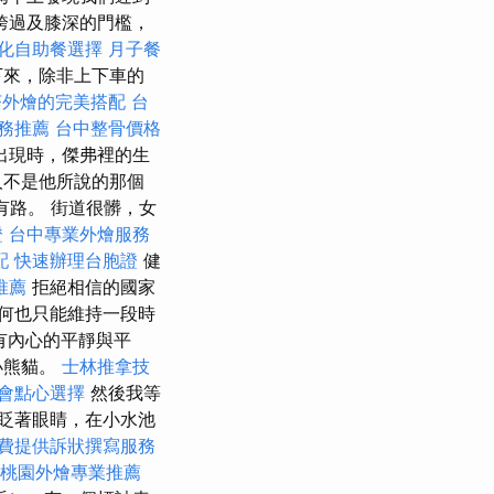
跨過及膝深的門檻，
化自助餐選擇
月子餐
下來，除非上下車的
茶外燴的完美搭配
台
務推薦
台中整骨價格
出現時，傑弗裡的生
人不是他所說的那個
有路。 街道很髒，女
證
台中專業外燴服務
配
快速辦理台胞證
健
推薦
拒絕相信的國家
何也只能維持一段時
有內心的平靜與平
小熊貓。
士林推拿技
會點心選擇
然後我等
眨著眼睛，在小水池
費提供訴狀撰寫服務
桃園外燴專業推薦