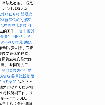
，團結是有的。 這是
話，也可以稱之為“上
花葬服務介紹
雙眼皮
高雄值得信賴的搬家
台中按摩店選擇
可
一生的工作。
台中優質
業徵信社服務
北投
律師事務所推薦
助聽
看到的廣告牌，不管
經快要餓死的群眾，
始這樣的旅程真是太好
痛。 時間過去了，
司
學習專業數位行銷
房舒適選擇
護照換發
證照片規範
我的下方
紙牆之間喝著天婦羅和
在尋找暑期工作。 知
的風中行走，因為十
為早上發現我們遲到