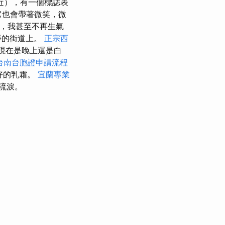
近），有一個標誌表
它也會帶著微笑，微
蹟，我甚至不再生氣
淨的街道上。
正宗西
現在是晚上還是白
台南台胞證申請流程
常好的乳霜。
宜蘭專業
流淚。