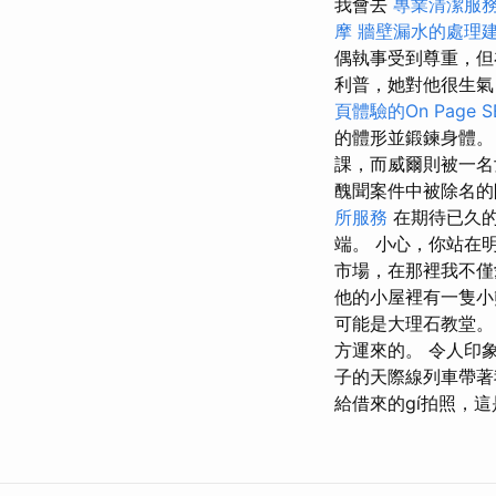
我會去
專業清潔服
摩
牆壁漏水的處理
偶執事受到尊重，
利普，她對他很生氣
頁體驗的On Page 
的體形並鍛鍊身體
課，而威爾則被一
醜聞案件中被除名的
所服務
在期待已久的
端。 小心，你站在
市場，在那裡我不僅
他的小屋裡有一隻小
可能是大理石教堂。
方運來的。 令人印
子的天際線列車帶著
給借來的gí拍照，