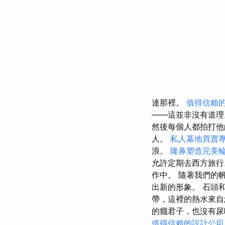
達那裡。
值得信賴
——這並非沒有道
然後每個人都拍打他
人。
私人墓地買賣
浪。
隆鼻塑造完美
允許定期去西方旅行
作中。 隨著我們的
出新的形象。 石頭
帶，這裡的熱水來自
的癮君子，也沒有尿
值得信賴的設計公司