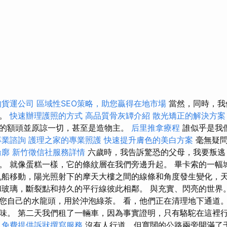
的貨運公司
區域性SEO策略，助您贏得在地市場
當然，同時，我
理。
快速辦理護照的方式
高品質骨灰罈介紹
散光矯正的解決方案
的額頭並原諒一切，甚至是造物主。
后里推拿療程
誰似乎是我
專業諮詢
護理之家的專業照護
快速提升膚色的美白方案
毫無疑問
輪廓
新竹徵信社服務詳情
六歲時，我告訴驚恐的父母，我要叛逃
。 就像蛋糕一樣，它的條紋層在我們旁邊升起。 畢卡索的一幅
帆船移動，陽光照射下的摩天大樓之間的線條和角度發生變化，
和玻璃，斷裂點和持久的平行線彼此相鄰。 與充實、閃亮的世界
您自己的水龍頭，用於沖泡綠茶。 看，他們正在清理地下通道。
味。 第二天我們租了一輛車，因為事實證明，只有駱駝在這裡
免費提供訴狀撰寫服務
沒有人行道，但寬闊的公路兩旁開滿了