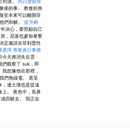
可到達。
烏日放鬆按
奢侈的事。 教會的喪
薇安本來可以離開菲
讓他們和解。
提升網
年決心，要照顧自己
身房，尼基也參加拳擊
決定邀請在菲利普性
務選擇
專業會計事務
部今天將消失在雲
們觀察了 suk，即
 我想像他在那裡，
我們無線電。 甚至
水，連土壤也是從遠
身上。 夜色中，長鼻
成田駛去。 我正在