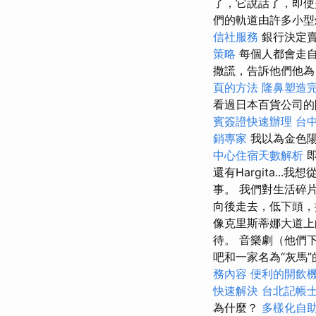
了，它說話了，即
們的軌道由許多小型
信社服務
銀行決定
策略
每個人都會走
撒謊，告訴他們他
頁的方法
隆鼻塑造
看過日本百貨公司
賓簽證快速辦理
台
銷專家
我以為金色
中心住宿天數解析
即
還有Hargita.
事。 我們對生活碎
向後走去，低下頭，
像克里斯蒂娜大道上
待。 音樂劇（他們下午
吧和一家名為“灰馬
務內容
便利的開飲
快速解決
台北記帳
為什麼？
多樣化自