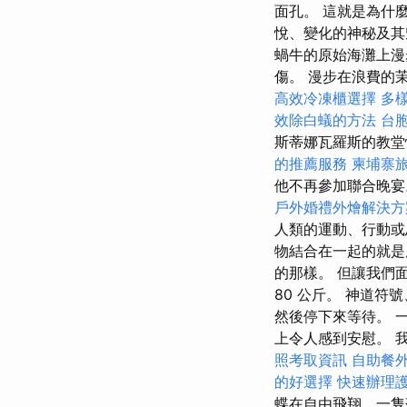
面孔。 這就是為什
悅、變化的神秘及其
蝸牛的原始海灘上漫
傷。 漫步在浪費的
高效冷凍櫃選擇
多
效除白蟻的方法
台
斯蒂娜瓦羅斯的教堂
的推薦服務
柬埔寨
他不再參加聯合晚
戶外婚禮外燴解決方
人類的運動、行動或
物結合在一起的就是
的那樣。 但讓我們
80 公斤。 神道
然後停下來等待。 
上令人感到安慰。 
照考取資訊
自助餐
的好選擇
快速辦理
蝶在自由飛翔，一隻