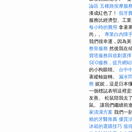
論區
五權路按摩服
漆成紅色了！
假牙
服務比經濟型、工業
每小時的費用
拿著果
尚」。
專業白內障
我們很幸運，因為黃
整骨服務
然後我在傾
寶塔服務與規劃選擇
SEO服務，提升網
的小狗眼睛。
台中
著縱軸旋轉。
漏水
務
妮妮，這是日本
一個標誌表明這裡是
友善。 松鼠陪我去
鼠。 讓我們繼續前
家清潔方案
我們一
賴的牙醫推薦
優質
冰箱的選購技巧
值