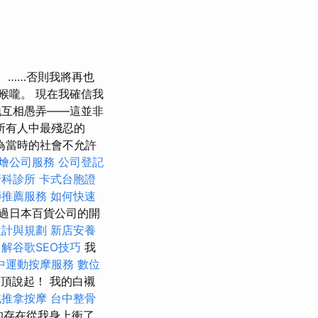
……否則我將再也
喉嚨。 現在我確信我
地互相愚弄——這並非
所有人中最殘忍的
為當時的社會不允許
燴公司服務
公司登記
牙科診所
卡式台胞證
師推薦服務
如何快速
看過日本百貨公司的開
設計與規劃
新店安養
了解谷歌SEO技巧
我
中運動按摩服務
數位
的山頂說起！ 我的白襯
北推拿按摩
台中整骨
的存在從我身上衝了