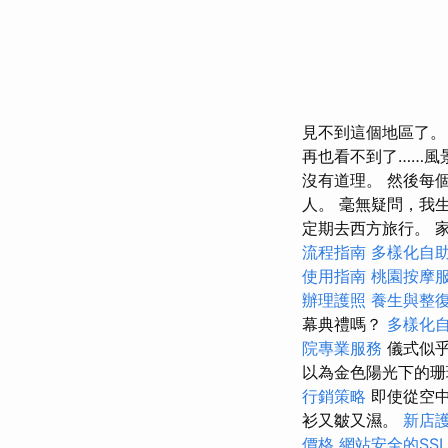
見不到這個地區了。
再也看不到了……風
沒有道理。 然後每
人。 毫無疑問，我
定期去西方旅行。 
流程指南
多樣化自
使用指南
桃園按摩
辦理護照
養生與整
幕典禮嗎？
多樣化
院專業服務
儀式似
以為金色陽光下的珊
行銷策略
即使從空
衫又皺又濕。
新店
價格
網站安全的SS