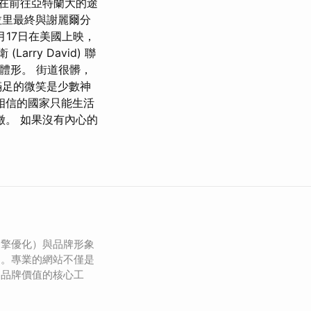
在前往亞特蘭大的途
拉里最終與謝麗爾分
月17日在美國上映，
ry David) 聯
體形。 街道很髒，
滿足的微笑是少數神
相信的國家只能生活
徵。 如果沒有內心的
引擎優化）與品牌形象
鍵。專業的網站不僅是
遞品牌價值的核心工