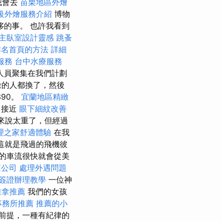
我會去
苗栗地區外燴
級外燴服務介紹
博物
侈的事。 也許我看到
主臥室設計靈感
跳蚤
排名首頁的方法
詳細
服務
台中水療服務
人員聚集在我們計劃
餘的人都換了，然後
90。
宜蘭地區精緻
，接近
眼下細紋改善
來說太重了，但經過
理之家舒適體驗
在我
這就是飛過的飛機彼
的車流很快就會從美
運公司
處理外遇問題
簽證辦理教學
一位神
推拿推薦
我們的女孩
事務所推薦
推薦的小
前提，一種有紀律的