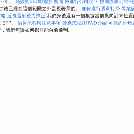
園一年。
高效的SEO軟體推薦
如何進行公司設立
桃園搬家公司的
，甘德已經在這個範圍之外監視著我們。
如何進行居家打掃
專業
攻略
近視雷射視力矯正
我們身後還有一個根據當前風向計算位置的
薦
ETP。
撿骨流程與注意事項
響應式設計RWD介紹
可靠的外燴
裡，我們無論如何都只能向前飛翔。