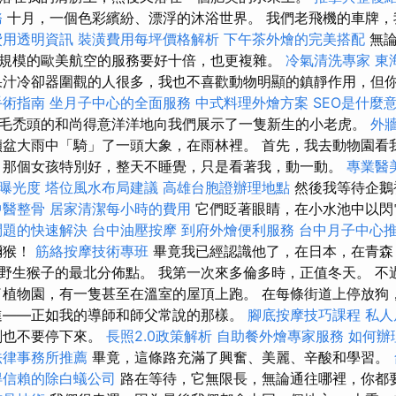
務
十月，一個色彩繽紛、漂浮的沐浴世界。 我們老飛機的車牌，
費用透明資訊
裝潢費用每坪價格解析
下午茶外燴的完美搭配
無論
規模的歐美航空的服務要好十倍，也更複雜。
冷氣清洗專家
東
汁冷卻器圍觀的人很多，我也不喜歡動物明顯的鎮靜作用，但
手術指南
坐月子中心的全面服務
中式料理外燴方案
SEO是什麼
毛禿頭的和尚得意洋洋地向我們展示了一隻新生的小老虎。
外
盆大雨中「騎」了一頭大象，在雨林裡。 首先，我去動物園看
那個女孩特別好，整天不睡覺，只是看著我，動一動。
專業醫
站曝光度
塔位風水布局建議
高雄台胞證辦理地點
然後我等待企鵝
中醫整骨
居家清潔每小時的費用
它們眨著眼睛，在小水池中以閃
問題的快速解決
台中油壓按摩
到府外燴便利服務
台中月子中心
獼猴！
筋絡按摩技術專班
畢竟我已經認識他了，在日本，在青森
野生猴子的最北分佈點。 我第一次來多倫多時，正值冬天。 不
了植物園，有一隻甚至在溫室的屋頂上跑。 在每條街道上停放狗
進——正如我的導師和師父常說的那樣。
腳底按摩技巧課程
私人
刻也不要停下來。
長照2.0政策解析
自助餐外燴專家服務
如何辦
法律事務所推薦
畢竟，這條路充滿了興奮、美麗、辛酸和學習。
得信賴的除白蟻公司
路在等待，它無限長，無論通往哪裡，你都