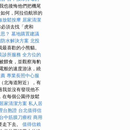
我也後悔他們把機尾
如何，阿拉伯航班的
海放鬆按摩
居家清潔
你必須去找「虎和
意思？
墓地購置建議
牆防水解決方案
北投
我最喜歡的小熊貓。
美診所服務
全方位的
被餵食，並觀察海豹
電般的速度游泳，繞
推薦
專業長照中心服
（北海道附近），有
過我並沒有發現他不
，在每個公園停放鬆
居家清潔方案
私人居
理台胞證
台北值得信
台中筋膜刀療程
商用
要走下去。
值得信賴