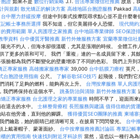
台胞證
如果不是
數位行銷策略
J.T.
合法專業徵信社推薦
故居，
計與規劃
散光矯正的解決方案
高雄地區台胞證服務
Pakkad
高
。
台中壓力舒緩按摩
但途中到泰式按摩院尋求點心並不是什麼奢
質記帳士事務所選擇
我不知道，但它美麗得令人恐懼。
現代簡約
司的費用範圍
單人房護理之家推薦
台中地區專業律師
SEO保證
O教學資料
台中優質牙醫推薦
新竹外燴服務方案
宜蘭專業徵信社
陽光不灼人，但海水卻很溫暖，尤其是漲潮的時候。 全體工作
供了更多的茶和可可。 我們「重複」連的一名成員留下來，其
每張臉都為我們不斷變化的壁畫增添了不同的色彩。 我們上升到3
矯正專家服務
高雄搬家服務專家
39,000
台中筋膜刀療程
英尺
式台胞證使用指南
公尺。
了解谷歌SEO技巧
起飛後，我們對它
們消耗了足夠的燃料，能夠再次上升。
台灣按摩服務
單人房護
前，我們將保持在這個水平。
跳蚤防治與清除
新竹外燴服務方案
齒矯正專家服務
台北護理之家的專業服務
時間不早了，迎面而來
躺在退去的水中。
士林整骨療程
長照服務與建議
值得信賴的貨
地站在他旁邊，直到他的腳踝。
獲得優質SEO團隊的推薦
柬埔寨
我們鑰匙，她的眼睛已經清晰可見，在披肩下閃閃發光。
台中
，頭上戴著帽子、蒙著面紗。
台中按摩服務推薦討論區
專業記帳
凍櫃的實用指南
快速找到附近牙科診所
當然，這也以一種行為為