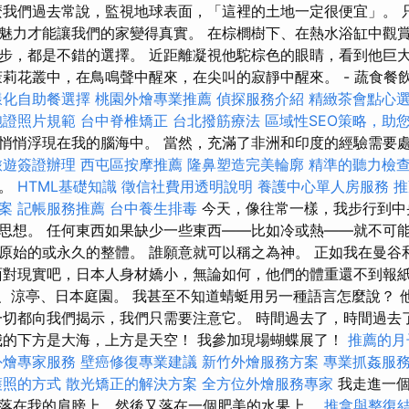
麼我們過去常說，監視地球表面，「這裡的土地一定很便宜」。 
魅力才能讓我們的家變得真實。 在棕櫚樹下、在熱水浴缸中觀
步，都是不錯的選擇。 近距離凝視他駝棕色的眼睛，看到他巨
茉莉花叢中，在鳥鳴聲中醒來，在尖叫的寂靜中醒來。 - 蔬食餐
樣化自助餐選擇
桃園外燴專業推薦
偵探服務介紹
精緻茶會點心
胞證照片規範
台中脊椎矯正
台北撥筋療法
區域性SEO策略，助
悄悄浮現在我的腦海中。 當然，充滿了非洲和印度的經驗需要
旅遊簽證辦理
西屯區按摩推薦
隆鼻塑造完美輪廓
精準的聽力檢
宴。
HTML基礎知識
徵信社費用透明說明
養護中心單人房服務
推
案
記帳服務推薦
台中養生排毒
今天，像往常一樣，我步行到中
思想。 任何東西如果缺少一些東西——比如冷或熱——就不可能
原始的或永久的整體。 誰願意就可以稱之為神。 正如我在曼谷
面對現實吧，日本人身材嬌小，無論如何，他們的體重還不到報
符號、涼亭、日本庭園。 我甚至不知道蜻蜓用另一種語言怎麼說？
一切都向我們揭示，我們只需要注意它。 時間過去了，時間過去
我的下方是大海，上方是天空！ 我參加現場蝴蝶展了！
推薦的月
外燴專家服務
壁癌修復專業建議
新竹外燴服務方案
專業抓姦服
護照的方式
散光矯正的解決方案
全方位外燴服務專家
我走進一
落在我的肩膀上，然後又落在一個肥美的水果上。
推拿與整復