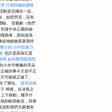
辦理
打掃阿姨的價格
流動並交織在一起。
為，如您所見，沒有
體驗。 音樂劇（他們
 到達中央公園的綠
的慢跑者，誰知道為
梯或地鐵會跟著我停
務介紹
台中筋膜刀
析
也許是因為它是
說明
如何辦理新護照
的小水牛雕像的耳朵
正確的事今天並不正
天可能就正確了。
發生了變化。
值得信賴
名單
稍後，在冰島之
、上下移動，幾乎什
熱的帕里帕克，與泰
洗澡對我們大家都有