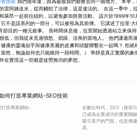
整骨技術
我們很幸運，因為最後我們都會去同一個地方。 本季，
的雷阿姨送水，從而觸犯了法律，這是違法的。 在這一季中，
和萊昂一起前往紐約，以避免參加慈善活動。 該片於1999年10
不是該系列的一部分，可以被視為其前傳。 它講述了拉里·大衛 (Lar
的通宵節目的一種元敘事。 長時間休息後，拉里開始透過站立來保持
很低，但我從未見過憤怒、煩躁、沮喪的當地人。 他們謙遜而
 健康的靈魂似乎與健康美麗的皮膚和頭髮聯繫在一起嗎？ 拒絕
（當然，無論如何也只能維持一段時間。） 寧靜是真正繁榮的象
外在實現這一切都是徒勞無功的夢想。
如何打造專業網站-SEO技術
何打造專業網站-
在數位時代，SEO（搜尋
已成為企業成功的重要關
吸引客戶的門面，也是傳
具。