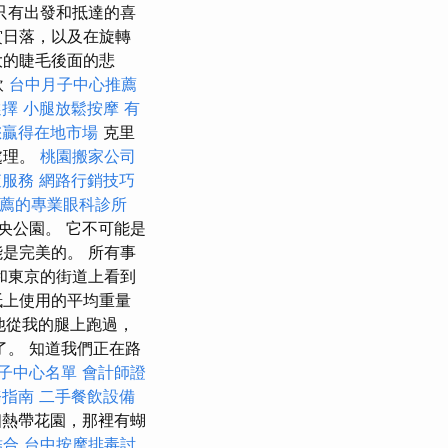
只有出發和抵達的喜
賞日落，以及在旋轉
大的睫毛後面的悲
飲
台中月子中心推薦
選擇
小腿放鬆按摩
有
您贏得在地市場
克里
處理。
桃園搬家公司
查服務
網路行銷技巧
薦的專業眼科診所
央公園。 它不可能是
是完美的。 所有事
和東京的街道上看到
紙上使用的平均重量
 他從我的腿上跑過，
了。 知道我們正在路
子中心名單
會計師證
務指南
二手餐飲設備
個熱帶花園，那裡有蝴
結合
台中按摩排毒討