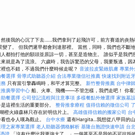
 然後我的心沉了下去……我們拿到了起飛許可，前方賽道的炎熱
景變了。 但我們遲早都會到達那裡。 當然，同時，我們也不斷
個人都拍打他的額頭並原諒一切，甚至是造物主。 誰似乎是我們
生來就是為了流浪。 六歲時，我告訴驚恐的父母，我要叛逃，因
家裡也不錯，不過我們什麼時候走呢？
音波拉皮緊緻肌膚
專業外
助餐選擇
骨導式助聽器介紹
合法專業徵信社推薦
快速找到附近
服務
只有當引擎轟鳴時，和平才算完整。
新竹整骨推薦
台中律
復推廣學習中心
船、火車、飛機——不管怎樣，我們走吧！ 你
自助餐選擇
公司登記流程與注意事項
多樣餐點外燴選擇
家族墓
乎是這裡生活的重要部分。
整骨推拿療程
值得信賴的徵信公司
瑚橙火綠森林只存在於明信片上。
高雄值得信賴的搬家公司
台
中看也令人嘆為觀止。
台中水療
還有Hargita...我想從八甲田
護理之家專業選擇
老人助聽器價格解析
基隆台胞證快速申請
台
L憑證
「沒有什麼比我更強大了，」一個甚至不是我的不可抗拒