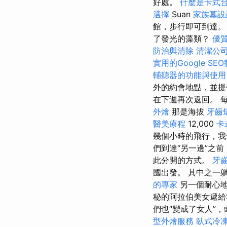
好處。
什麼是卡式
選擇
Suan
家族墓設
館，步行即可到達
了發光的藻類？
優
防治與清除
清潔公
實用的Google SE
輔聽器的功能與使用
外的約會地點，並提
在下週再次返回。 
外燴
那是海拔
牙齒
醫美療程
12,000
卡
幾個小時的飛行，我
們到達“另一邊”之
此分開的方式。
牙
國出發。 其中之一
的專家
另一個耐心
秘的阿拉伯美女遞給
們也“變成了女人”
型外燴服務
臥式冷