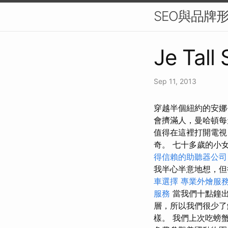
SEO與品牌
Je Tall
Sep 11, 2013
穿越半個紐約的安娜
會擠滿人，曼哈頓每
值得在這裡打開電視
奇。 七十多歲的小
得信賴的助聽器公司
我半心半意地想，
車選擇
專業外燴服
服務
當我們十點鐘
層，所以我們很少了
樣。 我們上次吃螃