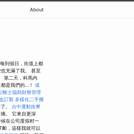
About
，每到假日，街道上都
也充滿了我。 甚至
。 第二天，科馬內
這都是我們的…！
值
記帳士協助財務管理
盒訂製
多樣化二手攤
好了。
台中運動按摩
痛。 它來自更深
時候在公司度假村一
T卹，這樣我就可以