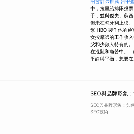
的會計師推薦
台中
中，拉里給排隊投票
手，並與傑夫、蘇西
但未在匈牙利上映。 它
繫 HBO 製作他
女按摩師的工作收入
父和少數人特有的。
在混亂和痛苦中。 
平靜與平衡，想要在
SEO與品牌形象：
SEO與品牌形象：如
SEO技術